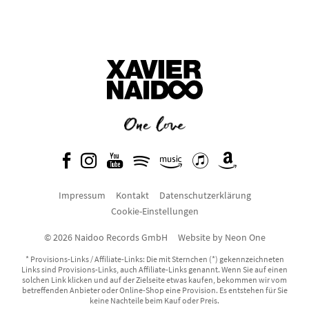
Impressum
Kontakt
Datenschutzerklärung
Cookie-Einstellungen
© 2026 Naidoo Records GmbH
Website by
Neon One
* Provisions-Links / Affiliate-Links: Die mit Sternchen (*) gekennzeichneten
Links sind Provisions-Links, auch Affiliate-Links genannt. Wenn Sie auf einen
solchen Link klicken und auf der Zielseite etwas kaufen, bekommen wir vom
betreffenden Anbieter oder Online-Shop eine Provision. Es entstehen für Sie
keine Nachteile beim Kauf oder Preis.